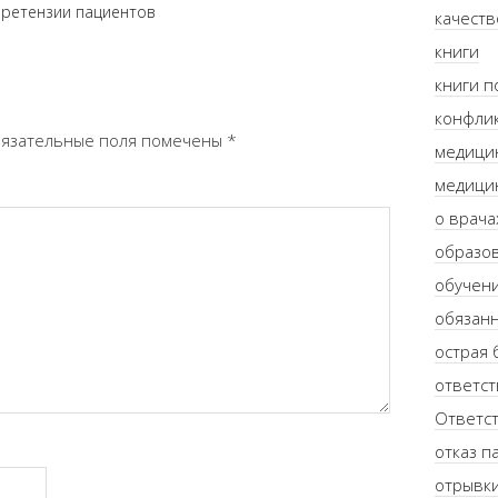
претензии пациентов
качеств
книги
книги п
конфлик
язательные поля помечены
*
медици
медици
о врача
образо
обучен
обязанн
острая 
ответст
Ответст
отказ п
отрывки