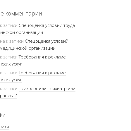
е комментарии
к записи
Спецоценка условий труда
инской организации
ина
к записи
Спецоценка условий
 медицинской организации
к записи
Требования к рекламе
ских услуг
к записи
Требования к рекламе
ских услуг
к записи
Психолог или психиатр или
рапевт?
ки
рики