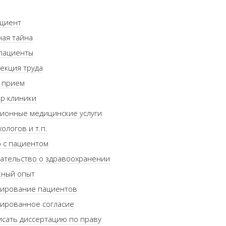
ациент
ая тайна
 пациенты
екция труда
 прием
р клиники
ионные медицинские услуги
хологов и т.п.
 с пациентом
ательство о здравоохранении
жный опыт
ирование пациентов
ированное согласие
исать диссертацию по праву