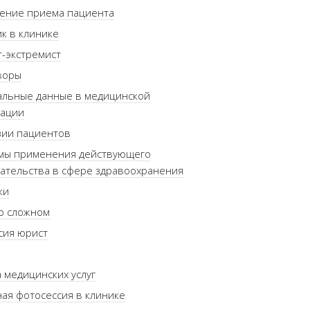
ение приема пациента
к в клинике
-экстремист
воры
альные данные в медицинской
зации
зии пациентов
мы применения действующего
ательства в сфере здравоохранения
ки
о сложном
сия юрист
 медицинских услуг
ая фотосессия в клинике