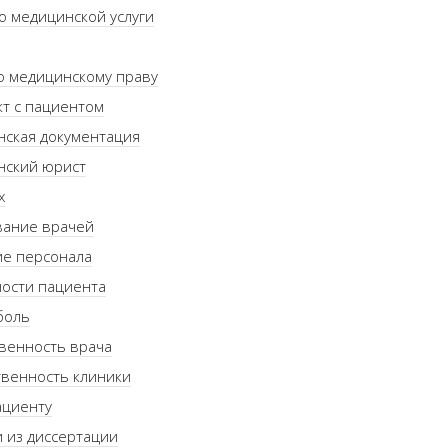
о медицинской услуги
о медицинскому праву
т с пациентом
нская документация
нский юрист
х
вание врачей
ие персонала
ости пациента
боль
венность врача
венность клиники
ациенту
 из диссертации