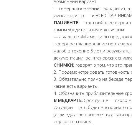
возможный вариант
— генерализованный пародонтит, ат
импланта и пр. — и ВСЕ С КАРТИНКА
ПАЦИЕНТЕ —
как наиболее вероятн
самым убедительным и логичным.
— а дальше «Мы могли бы предполож
неверное планирование протезирова
жалоб в течение 5 лет и результат
документации, рентгеновских снимко
СНИМКИ
) говорят о том, что это пр
2. Продемонстрировать готовность 
3. Обязательно прямо на беседе пе
какие есть варианты.
4. Обозначить приблизительные ср
В МЕДКАРТЕ.
Срок лучше — около ме
ситуации — это будет воспринято по
(если вдруг не принесет все-таки п
еще раз на прием.