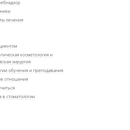
ребнадзор
иники
ты лечения
ациентом
тическая косметология и
еская хирургия
гии обучения и преподавания
ые отношения
учиться
а в стоматологии