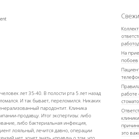
Свежи
ent
Коллек
ответст
работо
На прие
побоев
Пациент
телефо
Правила
еловек лет 35-40. В полости рта 5 лет назад
работе 
ломался. И так бывает, переломился. Никаких
стомато
генерализованный пародонтит. Клиника
Ответст
мпании-продавцу. Итог экспертизы: либо
клиники
вание, либо бактериальная инфекция,
причине
циент лояльный, лечится давно, операции
это важ
ензий нет, хочет знать «правду» о том, что