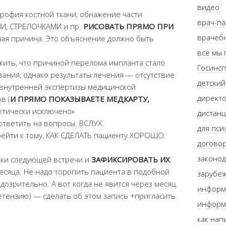
видео
рофия костной ткани, обнажение части
врач-п
МИ, СТРЕЛОЧКАМИ и пр.
РИСОВАТЬ ПРЯМО ПРИ
врачебн
ая причина. Это объяснение должно быть
все мы
ить, что причиной перелома импланта стало
Госинсп
ния, однако результаты лечения — отсутствие
детский
ы внутренней экспертизы медицинской
директо
в (
И ПРЯМО ПОКАЗЫВАЕТЕ МЕДКАРТУ,
актически исключено»
дистанц
ответить на вопросы. ВСЛУХ.
для пси
рейти к тому, КАК СДЕЛАТЬ пациенту ХОРОШО:
договор
законод
оки следующей встречи и
ЗАФИКСИРОВАТЬ ИХ
сяца. Не надо торопить пациента в подобной
зарубе
дозрительно. А вот когда не явится через месяц
информ
ретензию) — сделать об этом запись +пригласить
информ
как нап