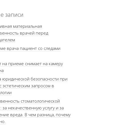
е записи
тивная материальная
венность врачей перед
дателем
ме врача пациент со следами
 на приеме снимает на камеру
на
 юридической безопасности при
с эстетическим запросом в
логии
венность стоматологической
: за некачественную услугу и за
ние вреда. В чем разница, почему
но.