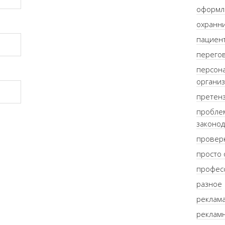
оформл
охранни
пациент
перего
персон
органи
претен
пробле
законод
провер
просто 
профес
разное
реклама
рекламн