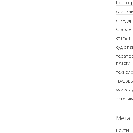
Роспот
сайт кл
стандар
Старое
статьи
суд с п
терапев
пластич
техноло
трудов
учимся 
эстетик
Мета
Войти