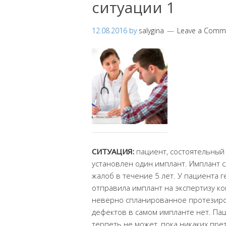
ситуации 1
12.08.2016
by
salygina
Leave a Comm
СИТУАЦИЯ:
пациент, состоятельный ч
установлен один имплант. Имплант с
жалоб в течение 5 лет. У пациента 
отправила имплант на экспертизу ко
неверно спланированное протезиро
дефе
ктов в самом импланте нет. Па
терпеть не может, пока никаких прет