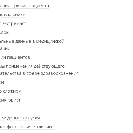
ение приема пациента
к в клинике
-экстремист
воры
альные данные в медицинской
зации
зии пациентов
мы применения действующего
ательства в сфере здравоохранения
ки
о сложном
сия юрист
 медицинских услуг
ая фотосессия в клинике