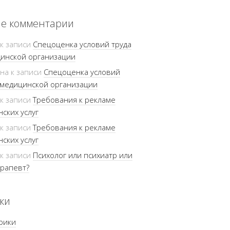
е комментарии
к записи
Спецоценка условий труда
инской организации
ина
к записи
Спецоценка условий
 медицинской организации
к записи
Требования к рекламе
ских услуг
к записи
Требования к рекламе
ских услуг
к записи
Психолог или психиатр или
рапевт?
ки
рики