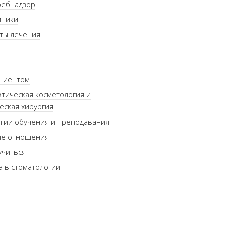
ребнадзор
иники
ты лечения
ациентом
тическая косметология и
еская хирургия
гии обучения и преподавания
ые отношения
учиться
а в стоматологии