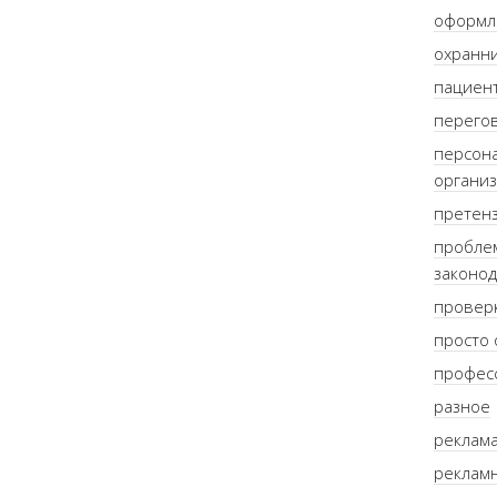
оформл
охранни
пациент
перего
персон
органи
претен
пробле
законод
провер
просто 
профес
разное
реклама
рекламн