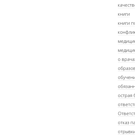
качеств
книги
книги п
конфлик
медици
медици
о врача
образо
обучен
обязанн
острая 
ответст
Ответст
отказ п
отрывки