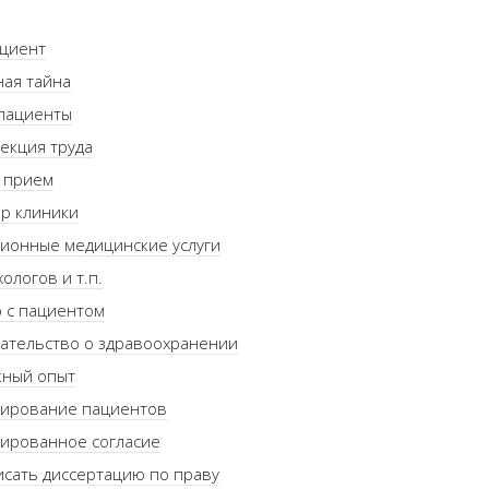
ациент
ая тайна
 пациенты
екция труда
 прием
р клиники
ионные медицинские услуги
хологов и т.п.
 с пациентом
ательство о здравоохранении
жный опыт
ирование пациентов
ированное согласие
исать диссертацию по праву