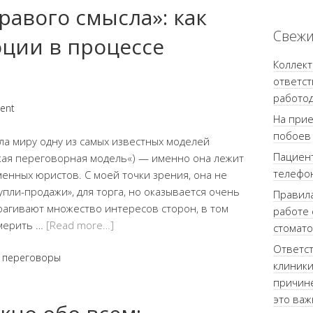
равого смысла»: как
Свежи
оции в процессе
Коллек
ответст
работо
ent
На прие
побоев
ла миру одну из самых известных моделей
Пациент
кая переговорная модель«) — именно она лежит
телефо
енных юристов. С моей точки зрения, она не
упли-продажи», для торга, но оказывается очень
Правила
рагивают множество интересов сторон, в том
работе 
змерить …
[Read more…]
стомато
Ответст
,
переговоры
клиники
причине
это важ