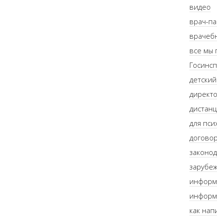
видео
врач-п
врачебн
все мы
Госинсп
детский
директо
дистанц
для пси
договор
законод
зарубе
информ
информ
как нап