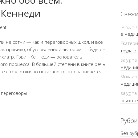
жно обо всем:
 Кеннеди
Свежи
salygina
ent
в медиц
ли не сотни — как и переговорных школ, и все
Екатер
как правило, обусловленной автором — будь он
труда в
сихиатр. Гэвин Кеннеди — основатель
salygina
го процесса. В большей степени в книге речь
медицин
те с тем, отлично показано то, что называется …
Михаил
медицин
salygina
,
переговоры
психоте
Рубри
Без руб