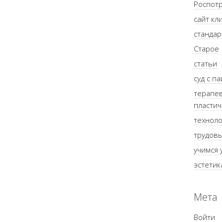
Роспот
сайт кл
стандар
Старое
статьи
суд с п
терапев
пластич
техноло
трудов
учимся 
эстетик
Мета
Войти