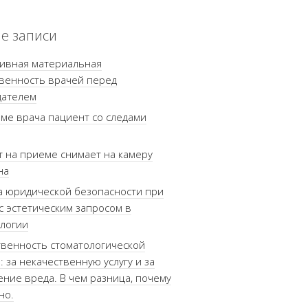
е записи
тивная материальная
венность врачей перед
дателем
ме врача пациент со следами
 на приеме снимает на камеру
на
 юридической безопасности при
с эстетическим запросом в
логии
венность стоматологической
: за некачественную услугу и за
ние вреда. В чем разница, почему
но.