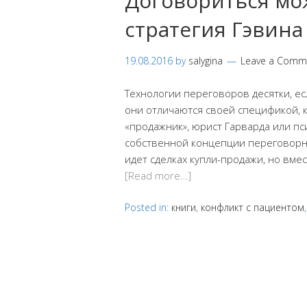
Договориться мо
стратегия Гэвина
19.08.2016
by
salygina
Leave a Comm
Технологии переговоров десятки, ес
они отличаются своей спецификой, 
«продажник», юрист Гарварда или п
собственной концепции переговорно
идет сделках купли-продажи, но вмес
[Read more…]
Posted in:
книги
,
конфликт с пациентом