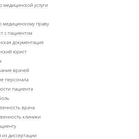
о медицинской услуги
о медицинскому праву
т с пациентом
нская документация
нский юрист
х
вание врачей
ие персонала
ости пациента
боль
венность врача
венность клиники
ациенту
 из диссертации