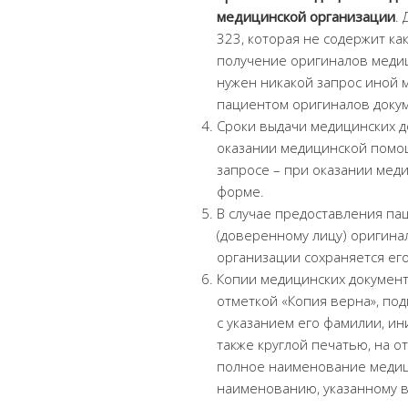
медицинской организации
.
323, которая не содержит ка
получение оригиналов медици
нужен никакой запрос иной 
пациентом оригиналов докум
Сроки выдачи медицинских 
оказании медицинской помощ
запросе – при оказании мед
форме.
В случае предоставления па
(доверенному лицу) оригина
организации сохраняется его
Копии медицинских документ
отметкой «Копия верна», по
с указанием его фамилии, ин
также круглой печатью, на 
полное наименование медиц
наименованию, указанному в 