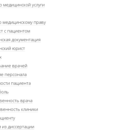
о медицинской услуги
о медицинскому праву
т с пациентом
нская документация
нский юрист
х
вание врачей
ие персонала
ости пациента
боль
венность врача
венность клиники
ациенту
 из диссертации