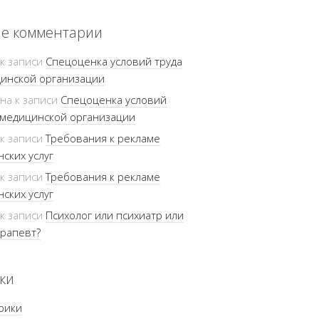
е комментарии
к записи
Спецоценка условий труда
инской организации
ина
к записи
Спецоценка условий
 медицинской организации
к записи
Требования к рекламе
ских услуг
к записи
Требования к рекламе
ских услуг
к записи
Психолог или психиатр или
рапевт?
ки
рики