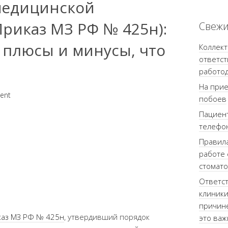
медицинской
риказ МЗ РФ № 425н):
Свежи
 плюсы и минусы, что
Коллек
ответст
работо
На прие
ent
побоев
Пациент
телефо
Правила
работе 
стомато
Ответст
клиники
причине
каз МЗ РФ № 425н
, утвердивший порядок
это важ