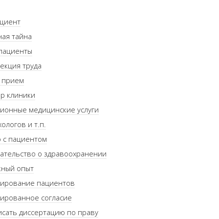
ациент
ая тайна
 пациенты
екция труда
 прием
р клиники
ионные медицинские услуги
хологов и т.п.
 с пациентом
ательство о здравоохранении
жный опыт
ирование пациентов
ированное согласие
исать диссертацию по праву