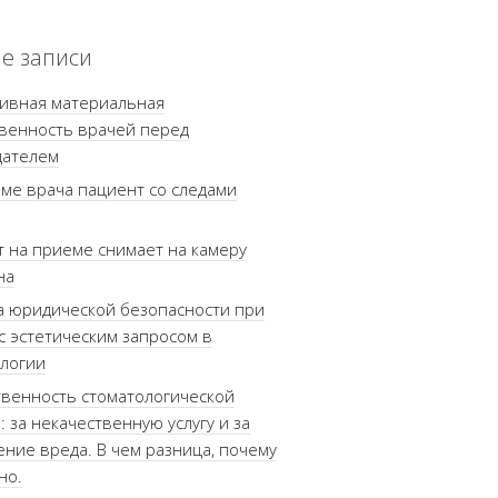
е записи
тивная материальная
венность врачей перед
дателем
ме врача пациент со следами
 на приеме снимает на камеру
на
 юридической безопасности при
с эстетическим запросом в
логии
венность стоматологической
: за некачественную услугу и за
ние вреда. В чем разница, почему
но.