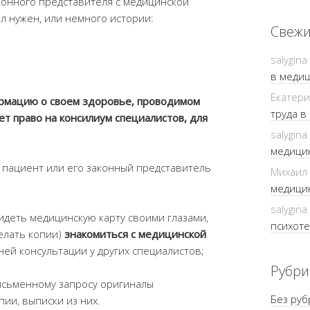
конного представителя с медицинской
л нужен, или немного истории:
Свежи
salygina
в медиц
Екатер
рмацию о своем здоровье, проводимом
труда в
ет право на консилиум специалистов, для
salygina
медицин
пациент или его законный представитель
Михаил
медицин
salygina
идеть медицинскую карту своими глазами,
психоте
елать копии)
знакомиться с медицинской
ней консультации у других специалистов;
Рубри
сьменному запросу оригиналы
Без руб
пии, выписки из них.