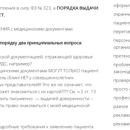
оформл
упления в силу ФЗ № 323, а
ПОРЯДКА ВЫДАЧИ
охранни
Т.
пациент
НИЯ с медицинскими документами.
перего
персон
му порядку два принципиальных вопроса:
органи
претен
нской документацией, отражающей здоровье
 ИДС, например?
пробле
ицинскими документами МОГУТ ТОЛЬКО пациент
законод
ль (блин! НЕТ у совершеннолетних
провер
 представителей!!! Это же не означает, что
просто 
жет знакомиться с их картой???? См. ч.3 ст. 13
профес
елить письменно — выдачей доверенности –
еть право знакомиться с моей медицинской
разное
реклама
рекламн
дробные требования к заявлению пациента