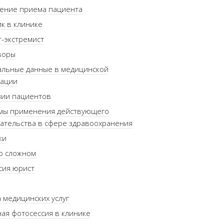
ение приема пациента
к в клинике
-экстремист
воры
альные данные в медицинской
зации
зии пациентов
мы применения действующего
ательства в сфере здравоохранения
ки
о сложном
сия юрист
 медицинских услуг
ая фотосессия в клинике