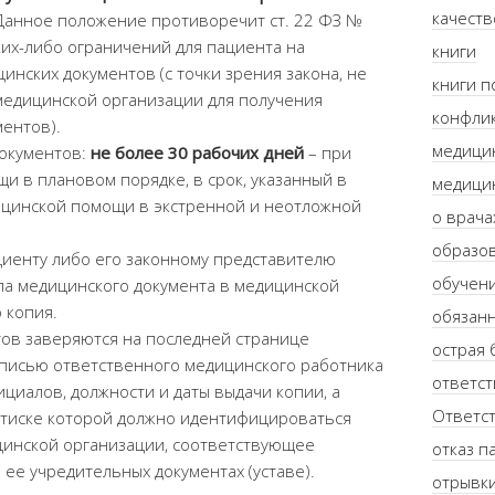
качеств
 Данное положение противоречит ст. 22 ФЗ №
ких-либо ограничений для пациента на
книги
нских документов (с точки зрения закона, не
книги п
медицинской организации для получения
конфлик
ентов).
медици
документов:
не более 30 рабочих дней
– при
и в плановом порядке, в срок, указанный в
медици
ицинской помощи в экстренной и неотложной
о врача
образо
циенту либо его законному представителю
обучен
ла медицинского документа в медицинской
 копия.
обязанн
ов заверяются на последней странице
острая 
дписью ответственного медицинского работника
ответст
ициалов, должности и даты выдачи копии, а
Ответст
оттиске которой должно идентифицироваться
инской организации, соответствующее
отказ п
ее учредительных документах (уставе).
отрывки