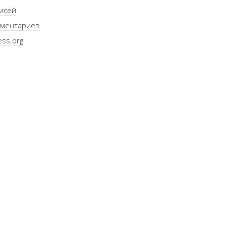
исей
ментариев
ss.org