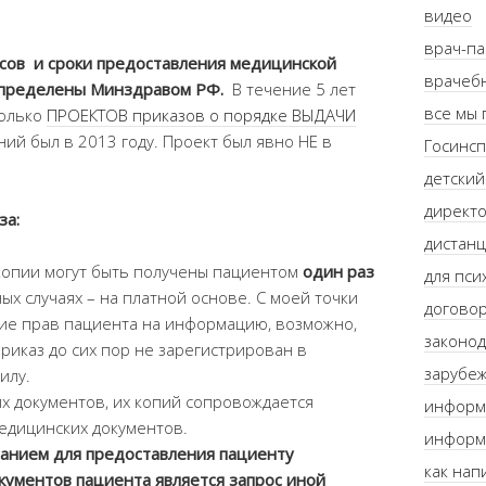
видео
врач-п
осов и сроки предоставления медицинской
врачебн
определены Минздравом РФ.
В течение 5 лет
все мы
колько
ПРОЕКТОВ приказов о порядке ВЫДАЧИ
ний был в 2013 году. Проект был явно НЕ в
Госинсп
детский
директо
за:
дистанц
копии могут быть получены пациентом
один раз
для пси
ых случаях – на платной основе. С моей точки
договор
ие прав пациента на информацию, возможно,
законод
приказ до сих пор не зарегистрирован в
зарубе
илу.
х документов, их копий сопровождается
информ
едицинских документов.
информ
анием для предоставления пациенту
как нап
кументов пациента является запрос иной