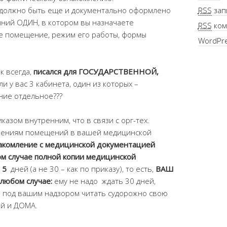
то должно быть еще и документально оформлено
RSS
зап
нний ОДИН, в котором вы назначаете
RSS
ком
е помещение, режим его работы, формы
WordPre
к всегда,
писался для ГОСУДАРСТВЕННОЙ,
ли у вас 3 кабинета, один из которых –
ние отдельное???
азом внутренним, что в связи с орг-тех.
чениям помещений в вашей медицинской
накомление с медицинской документацией
ом случае полной копии медицинской
, 5
дней (а не 30 – как по приказу), то есть,
ВАШ
любом случае:
ему не надо ждать 30 дней,
 и под вашим надзором читать судорожно свою
ей и ДОМА.