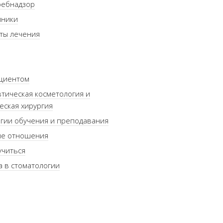
ребнадзор
иники
ты лечения
ациентом
тическая косметология и
еская хирургия
гии обучения и преподавания
ые отношения
учиться
а в стоматологии