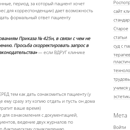
Роспот
нные, период, за который пациент хочет
дрес для корреспонденции) дает возможность
сайт кл
х дать формальный ответ пациенту
стандар
Старое
статьи
ованиям Приказа № 425н, в связи с чем не
ению. Просьба скорректировать запрос в
суд с п
аконодательства»
— если ВДРУГ клинике
терапев
пластич
техноло
трудов
учимся 
РЕД тем как дать ознакомиться пациенту (у
эстетик
е ему сразу эту копию отдать и пусть он дома
 тратит ваше время)
Мета
 для ознакомления с документацией,
иентов, ведение двух журналов по
Войти
о фактическому ознакомлению.