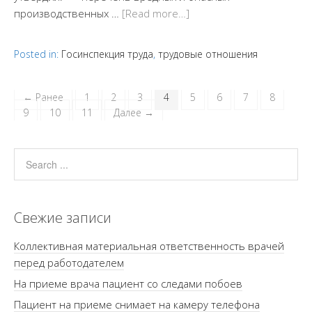
производственных …
[Read more…]
Posted in:
Госинспекция труда
,
трудовые отношения
← Ранее
1
2
3
4
5
6
7
8
9
10
11
Далее →
Свежие записи
Коллективная материальная ответственность врачей
перед работодателем
На приеме врача пациент со следами побоев
Пациент на приеме снимает на камеру телефона